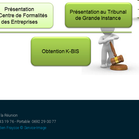
 la Réunion
 43 19 76 - Portable: 0692 29 00 77
ien Fraysse © Service-Image