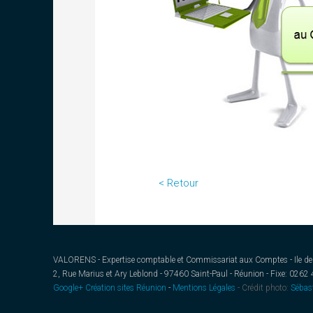
< Retour
VALORENS - Expertise comptable et Commissariat aux Comptes - Ile de
2, Rue Marius et Ary Leblond - 97460 Saint-Paul - Réunion - Fixe: 0262
Google+
Création sites Réunion
-
Mentions Légales
- Crédit photo:
Sébast